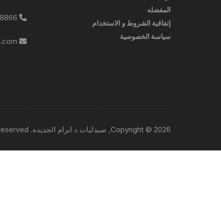
المفضله
0227788866
إتفاقية الشروط و الاستخدام
سياسة الخصوصية
info@ebrampharmacies.com
Copyright © 2026, صيدليات د ابرام الجديده. All rights reserved.