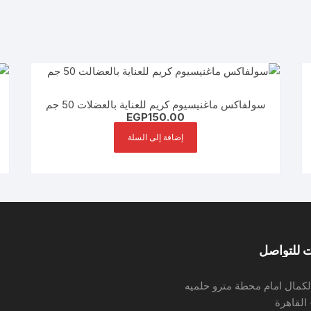
سولفاكس ماغنيسيوم كريم للعناية بالعضلات 50 جم
EGP
150.00
إضافة إلى السلة
 للتواصل
لكمال امام محطة مترو حلميه
 القاهرة