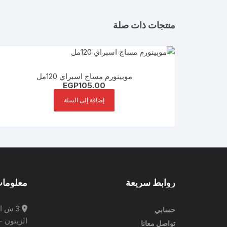
منتجات ذات صلة
موبينورم مساج اسبراي 120مل
EGP
105.00
إضافة إلى السلة
روابط سريعة
معلومات
3 ش ا
حسابي
الزيتون -
تواصل معانا