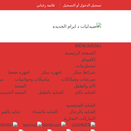
لتجاوز
تسجيل الدخول أو التسجيل
قائمة رغباتي
لى
لمحتوى
MENU
MENU
الصفحة الرئيسية
الاقسام
مستلزمات
شرائط سكر
اجهزه سكر
اجهزه ضغط
سرنجات وشكاكات
ماسكات وجوانتيات
مو
الام والطفل
الصحة
العنايه بالام
العناية بالطفل
الصحه الجنسيه
العنايه الشخصيه
العنايه بالرجال
العنايه بالنساء
عنايه بالفم
الماركات التجارية