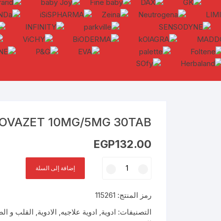
OVAZET 10MG/5MG 30TAB
EGP
132.00
كمية
إضافة إلى السلة
ZYROVAZET
10MG/5MG
رمز المنتج:
115261
30TAB
التصنيفات:
ادوية
,
ادوية علاجيه
,
الادوية
,
القلب و الض