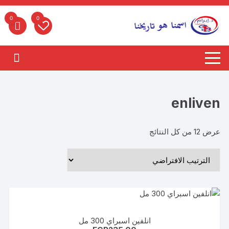
لتجاوز
لى
0
0
لمحتوى
enliven
عرض ⁦12⁩ من كل النتائج
انلفين اسبراي 300 مل