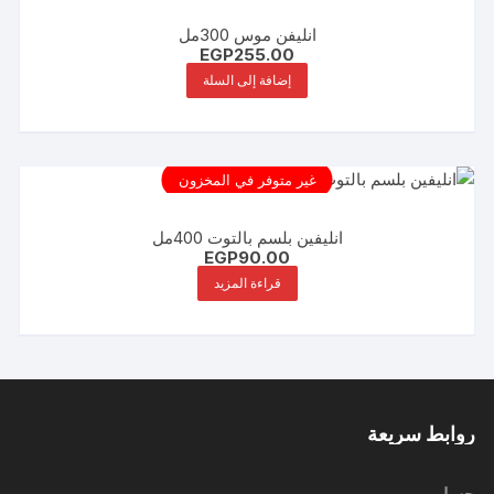
انليفن موس 300مل
EGP
255.00
إضافة إلى السلة
غير متوفر في المخزون
انليفين بلسم بالتوت 400مل
EGP
90.00
قراءة المزيد
روابط سريعة