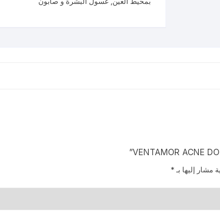
بمحيط العين
,
غسول البشرة و صابون
CLEANSER
120ML
ة مشار إليها بـ
*