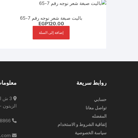
باليت صبغة شعر نوجه رقم 7-65
EGP
120.00
إضافة إلى السلة
روابط سريعة
معلومات
3 ش ا
حسابي
الزيتون -
تواصل معانا
المفضله
0227788866
إتفاقية الشروط و الاستخدام
سياسة الخصوصية
info@ebrampharmacies.com