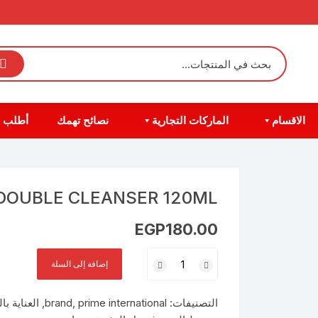
الاقسام
الماركات التجارية
نصائح تهمك
أطلب 
DOUBLE CLEANSER 120ML
EGP
180.00
كمية
إضافة إلى السلة
VENTAMOR
ACNE
التصنيفات:
prime international
,
brand
,
العناية با
DOUBLE