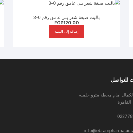
باليت صبغة شعر بني غامق رقم 0-3
EGP
120.00
إضافة إلى السلة
 للتواصل
لكمال امام محطة مترو حلميه
 القاهرة