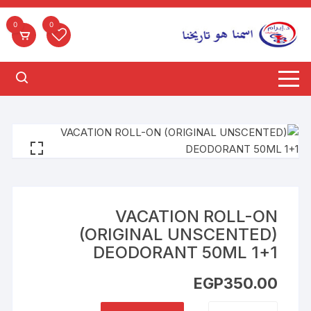
لتجاوز
لى
0
0
لمحتوى
VACATION ROLL-ON
(ORIGINAL UNSCENTED)
DEODORANT 50ML 1+1
EGP
350.00
كمية