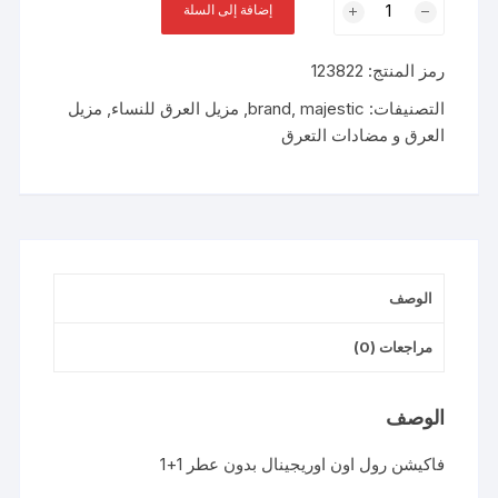
إضافة إلى السلة
VACATION
ROLL-
رمز المنتج:
123822
ON
(ORIGINAL
التصنيفات:
majestic
,
brand
,
مزيل العرق للنساء
,
مزيل
UNSCENTED)
العرق و مضادات التعرق
DEODORANT
50ML
1+1
الوصف
مراجعات (0)
الوصف
فاكيشن رول اون اوريجينال بدون عطر 1+1