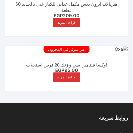
هيربالاند ايرون بلاس مكمل غذائي للكبار غني بالحديد 60
قطعة
EGP
209.00
قراءة المزيد
غير متوفر في المخزون
اوكسا فيتامين سي و زنك 20 قرص استحلاب
EGP
95.00
قراءة المزيد
روابط سريعة