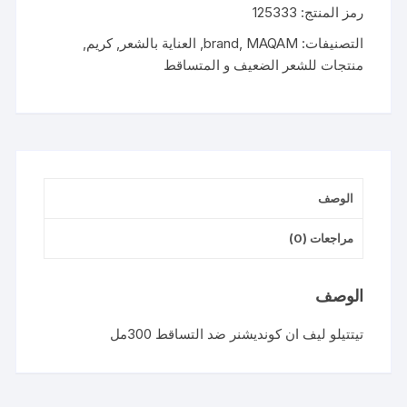
رمز المنتج:
125333
HAIR
LOSS
التصنيفات:
MAQAM
,
brand
,
العناية بالشعر
,
كريم
,
LEAVE
منتجات للشعر الضعيف و المتساقط
IN
300ML
الوصف
مراجعات (0)
الوصف
تيتتيلو ليف ان كونديشنر ضد التساقط 300مل