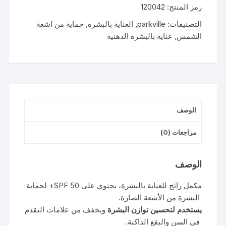
رمز المنتج:
120042
SPF
50+
التصنيفات:
parkville
,
العناية بالبشرة
,
حماية من اشعة
GEL
الشمس
,
عناية بالبشرة الدهنية
60GM
الوصف
مراجعات (0)
الوصف
مكمل
رائج
للعناية
بالبشرة،
يحتوي
على
50+
SPF
لحماية
البشرة
من
الأشعة
الضارة.
يستخدم
لتحسين
توازن
البشرة
ويخفف
من
علامات
التقدم
في
السن
والبقع
الداكنة.