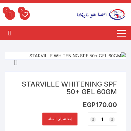
لتجاوز
لى
0
0
لمحتوى
STARVILLE WHITENING SPF
50+ GEL 60GM
EGP
170.00
كمية
إضافة إلى السلة
STARVILLE
WHITENING