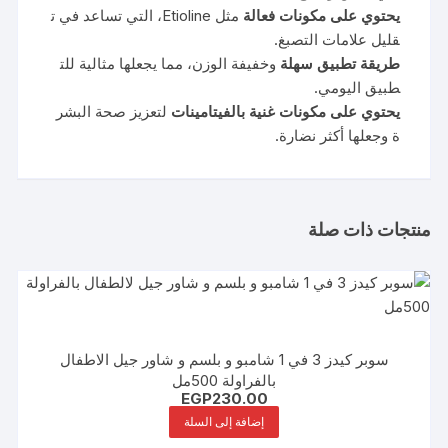
يحتوي
على
مكونات
فعالة
مثل
Etioline،
التي
تساعد
في
ت
قليل
علامات
التصبغ.
طريقة
تطبيق
سهلة
وخفيفة
الوزن،
مما
يجعلها
مثالية
للت
طبيق
اليومي.
يحتوي
على
مكونات
غنية
بالفيتامينات
لتعزيز
صحة
البشر
ة
وجعلها
أكثر
نضارة.
منتجات ذات صلة
سوبر كيدز 3 في 1 شامبو و بلسم و شاور جيل الاطفال
بالفراولة 500مل
EGP
230.00
إضافة إلى السلة