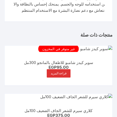
ن
استخدامه
للوجه
والجسم.
يمنحك
إحساس
بالنظافة
والا
نتعاش
مع
دعم
نضارة
البشرة
مع
الاستخدام
المنتظم
منتجات ذات صلة
غير متوفر في المخزون
سوبر كيدز شامبو للاطفال بالمانجو 300مل
EGP
95.00
قراءة المزيد
كلاري سيرم للشعر الجاف الضعيف 100مل
EGP
375.00