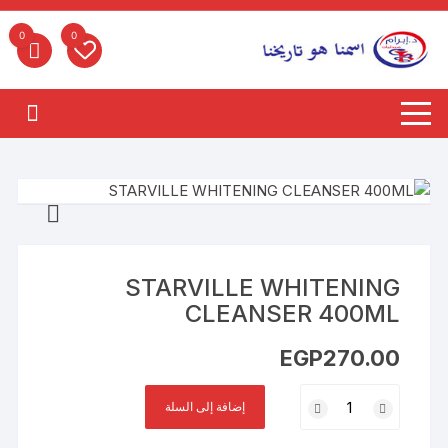
لتجاوز
لى
0
0
لمحتوى
STARVILLE WHITENING
CLEANSER 400ML
EGP
270.00
كمية
إضافة إلى السلة
STARVILLE
WHITENING