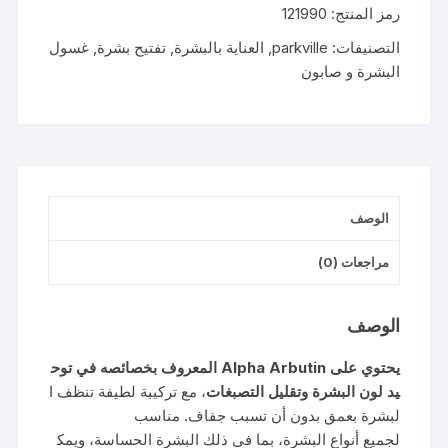
رمز المنتج:
121990
CLEANSER
400ML
التصنيفات:
parkville
,
العناية بالبشرة
,
تفتيح بشرة
,
غسول
البشرة و صابون
الوصف
مراجعات (0)
الوصف
يحتوي
على
Arbutin
Alpha
المعروف
بخصائصه
في
توح
يد
لون
البشرة
وتقليل
التصبغات
،
مع
تركيبة
لطيفة
تنظف
ا
لبشرة
بعمق
بدون
أن
تسبب
جفاف.
مناسب
لجميع
أنواع
البشرة،
بما
في
ذلك
البشرة
الحساسة،
ويمك