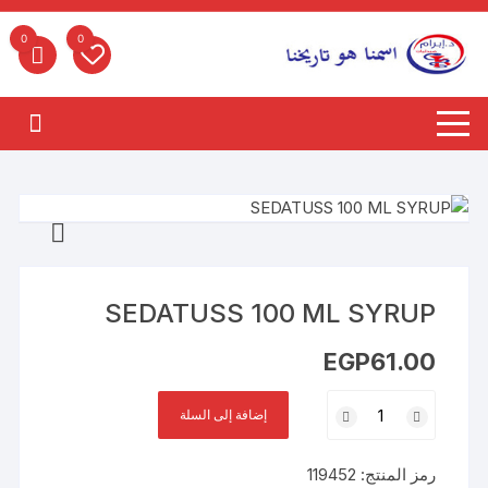
لتجاوز
لى
0
0
لمحتوى
SEDATUSS 100 ML SYRUP
EGP
61.00
كمية
إضافة إلى السلة
SEDATUSS
100
رمز المنتج:
119452
ML