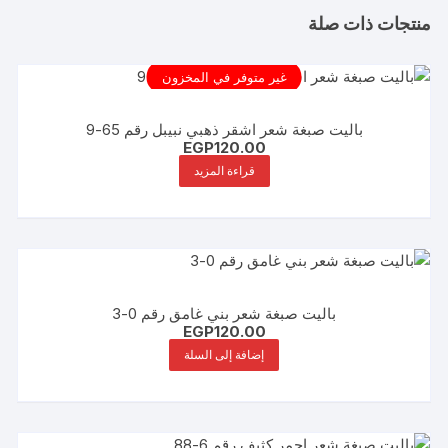
منتجات ذات صلة
غير متوفر في المخزون
باليت صبغة شعر اشقر ذهبي نبيبل رقم 65-9
EGP
120.00
قراءة المزيد
باليت صبغة شعر بني غامق رقم 0-3
EGP
120.00
إضافة إلى السلة