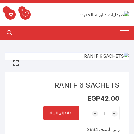
لتجاوز
لى
0
0
لمحتوى
RANI F 6 SACHETS
EGP
42.00
كمية
إضافة إلى السلة
RANI
F
رمز المنتج:
3994
6