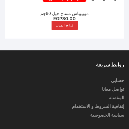
موبييياس مساج جيل 60جم
EGP
80.00
قراءة المزيد
روابط سريعة
حسابي
تواصل معانا
المفضله
إتفاقية الشروط و الاستخدام
سياسة الخصوصية