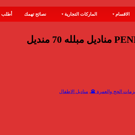
الاقسام
الماركات التجارية
نصائح تهمك
أطلب 
 منديل
مات الحج والعمرة 🕋​
,
مناديل الاطفال