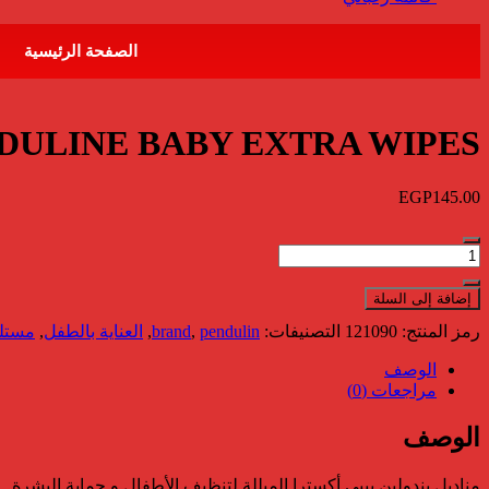
الصفحة الرئيسية
PENDULINE BABY EXTRA WIPES مناديل مبلله 70
EGP
145.00
كمية
PENDULINE
BABY
إضافة إلى السلة
EXTRA
رمز المنتج:
121090
التصنيفات:
pendulin
,
brand
,
العناية بالطفل
,
مستلز
WIPES
مناديل
الوصف
مبلله
مراجعات (0)
70
منديل
الوصف
مناديل بندولين بيبي أكسترا المبللة لتنظيف الأطفال و حماية البشرة