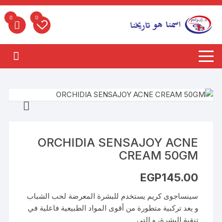
لتجاوز
لى
0
0
لمحتوى
ORCHIDIA SENSAJOY ACNE
CREAM 50GM
EGP
145.00
ﺳﯿﻨﺴﺎﺟﻮى ﻛﺮﯾﻢ ﯾﺴﺘﺨﺪم ﻟﻠﺒﺸﺮة اﻟﻤﻌﺮﺿﺔ ﻟﺤﺐ اﻟﺸﺒﺎب
و ﯾﻌﺪ ﺗﺮﻛﺒﯿﺔ ﻣﺘﻄﻮرة ﻣﻦ أﻗﻮى اﻟﻤﻮاد اﻟﻄﺒﯿﻌﯿﺔ ﻓﺎﻋﻠﯿﺔ ﻓﻲ
ﺗﻨﻘﯿﺔ اﻟﺒﺸﺮة، و اﻟﺘﻲ