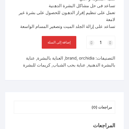
ﺗﺴﺎﻋﺪ ﻓﻰ ﺣﻞ ﻣﺸﺎﻛﻞ اﻟﺒﺸﺮة اﻟﺪھﻨﯿﺔ
ﺗﻌﻤﻞ ﻋﻠﻰ ﺗﻨﻈﯿﻢ إﻓﺮاز اﻟﺪھﻮن ﻟﻠﺤﺼﻮل ﻋﻠﻰ ﺑﺸﺮة ﻏﯿﺮ
ﻻﻣﻌﺔ
ﺗﺴﺎﻋﺪ ﻋﻠﻰ إزاﻟﺔ اﻟﺠﻠﺪ اﻟﻤﯿﺖ وﺗﺼﻐﯿﺮ اﻟﻤﺴﺎم اﻟﻮاﺳﻌﺔ
كمية
إضافة إلى السلة
ORCHIDIA
SENSAJOY
التصنيفات:
orchidia
,
brand
,
العناية بالبشرة
,
عناية
ACNE
بالبشرة الدهنية
,
عناية بحب الشباب
,
كريمات للبشرة
CREAM
50GM
مراجعات (0)
المراجعات