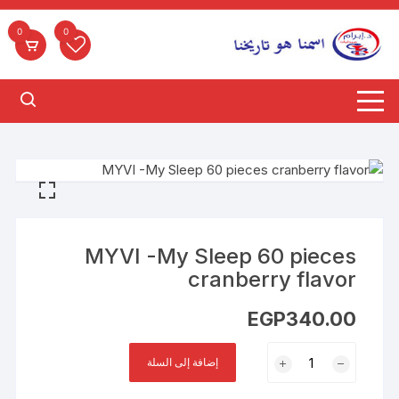
لتجاوز
لى
0
0
لمحتوى
MYVI -My Sleep 60 pieces
cranberry flavor
EGP
340.00
كمية
إضافة إلى السلة
MYVI
-