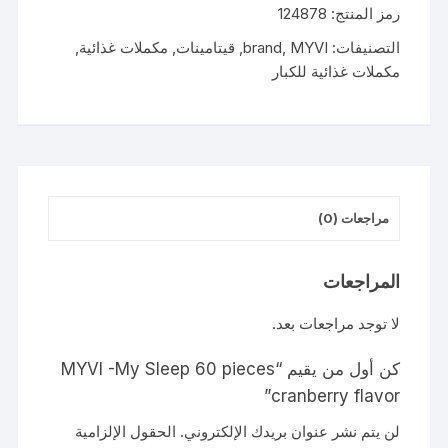
رمز المنتج:
124878
My
Sleep
التصنيفات:
MYVI
,
brand
,
قيتامينات
,
مكملات غذائية
,
60
مكملات غذائية للكبار
pieces
cranberry
flavor
مراجعات (0)
المراجعات
لا توجد مراجعات بعد.
كن أول من يقيم “MYVI -My Sleep 60 pieces
cranberry flavor”
لن يتم نشر عنوان بريدك الإلكتروني.
الحقول الإلزامية