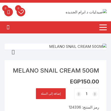
لتجاوز
لى
0
0
لمحتوى
MELANO SNAIL CREAM 50GM
EGP
150.00
كمية
إضافة إلى السلة
MELANO
SNAIL
رمز المنتج:
124336
CREAM