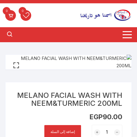
لتجاوز
لى
0
0
لمحتوى
MELANO FACIAL WASH WITH
NEEM&TURMERIC 200ML
EGP
90.00
كمية
إضافة إلى السلة
MELANO