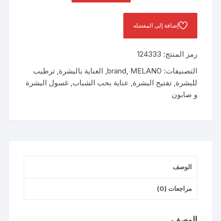
FACIAL
WASH
إضافة إلى المفضله
WITH
NEEM&TURMERIC
رمز المنتج:
124333
200ML
التصنيفات:
MELANO
,
brand
,
العناية بالبشرة
,
ترطيب
للبشرة
,
تفتيح البشرة
,
عناية بحب الشباب
,
غسول البشرة
و صابون
الوصف
مراجعات (0)
الوصف