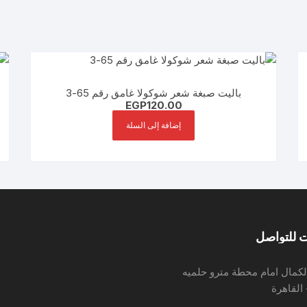
باليت صبغة شعر شوكولا غامق رقم 65-3
EGP
120.00
إضافة إلى السلة
 للتواصل
لكمال امام محطة مترو حلميه
 القاهرة