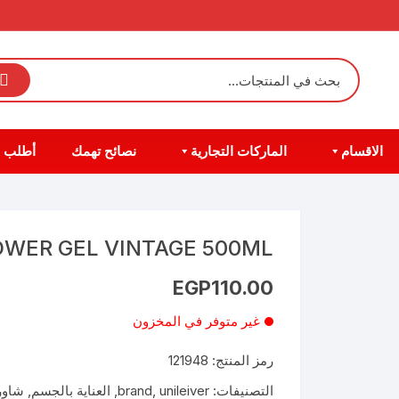
الاقسام
الماركات التجارية
نصائح تهمك
أطلب 
OWER GEL VINTAGE 500ML
EGP
110.00
غير متوفر في المخزون
رمز المنتج:
121948
التصنيفات:
unileiver
,
brand
,
العناية بالجسم
,
شاور