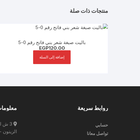
منتجات ذات صلة
باليت صبغة شعر بني فاتح رقم 0-5
EGP
120.00
إضافة إلى السلة
روابط سريعة
معلومات
3 ش ا
حسابي
الزيتون -
تواصل معانا