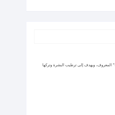
جل الاستحمام لوكس VINTAGE للعناية بالجسم يركز على تقديم تجربة فاخرة ورائحة كلاسيكية، خاصةً عطر “Magical Orchid” المعروف، ويهدف إلى ترطيب البشرة وتركها