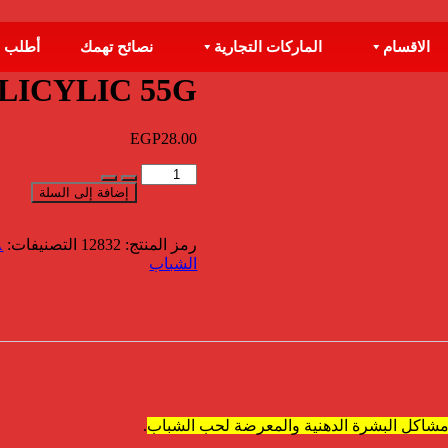
الاقسام
الماركات التجارية
نصائح تهمك
أطلب 
LICYLIC 55G
EGP
28.00
كمية
LUNA
إضافة إلى السلة
MEDICINAL
SOAP
رمز المنتج:
SALICYLIC
12832
التصنيفات:
A
55G
الشباب
مشاكل البشرة الدهنية والمعرضة لحب الشباب
.