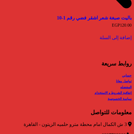
باليت صبغة شعر اشقر فضي رقم 1-10
EGP
120.00
إضافة إلى السلة
روابط سريعة
حسابي
تواصل معانا
المفضله
إتفاقية الشروط و الاستخدام
سياسة الخصوصية
معلومات للتواصل
3 ش الكمال امام محطة مترو حلميه الزيتون - القاهرة