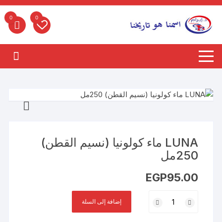
لتجاوز
لى
0
0
لمحتوى
LUNA ماء كولونيا (نسيم القطن)
250مل
EGP
95.00
كمية
إضافة إلى السلة
LUNA
ماء