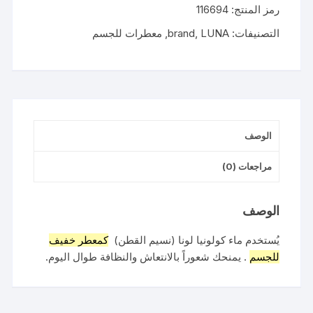
رمز المنتج:
116694
كولونيا
(نسيم
التصنيفات:
LUNA
,
brand
,
معطرات للجسم
القطن)
250مل
الوصف
مراجعات (0)
الوصف
يُستخدم ماء كولونيا لونا (نسيم القطن)
كمعطر خفيف
للجسم
. يمنحك شعوراً بالانتعاش والنظافة طوال اليوم.