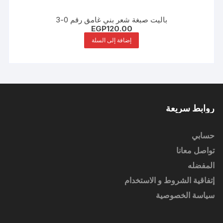
باليت صبغة شعر بني غامق رقم 0-3
EGP
120.00
إضافة إلى السلة
روابط سريعة
حسابي
تواصل معانا
المفضله
إتفاقية الشروط و الاستخدام
سياسة الخصوصية