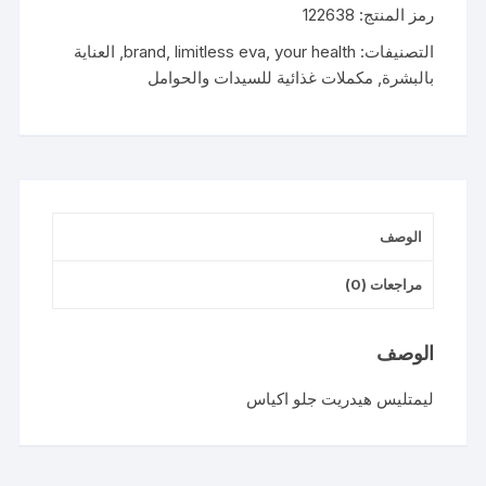
رمز المنتج:
122638
GLOW
6STICK
التصنيفات:
your health
,
limitless eva
,
brand
,
العناية
PACKS
بالبشرة
,
مكملات غذائية للسيدات والحوامل
الوصف
مراجعات (0)
الوصف
ليمتليس هيدريت جلو اكياس