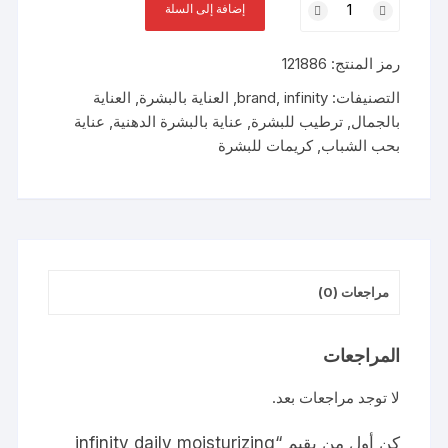
إضافة إلى السلة
infinity
daily
رمز المنتج:
121886
moisturizing
cream
التصنيفات:
infinity
,
brand
,
العناية بالبشرة
,
العناية
for
بالجمال
,
ترطيب للبشرة
,
عناية بالبشرة الدهنية
,
عناية
oily
بحب الشباب
,
كريمات للبشرة
/combined
and
acne
prone
skin
50
مراجعات (0)
ml
المراجعات
لا توجد مراجعات بعد.
كن أول من يقيم “infinity daily moisturizing