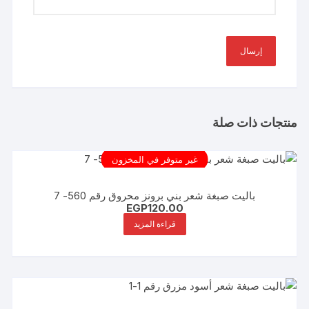
منتجات ذات صلة
غير متوفر في المخزون
باليت صبغة شعر بني برونز محروق رقم 560- 7
EGP
120.00
قراءة المزيد