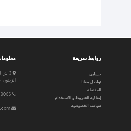
روابط سريعة
معلومات
3 ش ا
حسابي
الزيتون -
تواصل معانا
المفضله
0227788866
إتفاقية الشروط و الاستخدام
سياسة الخصوصية
info@ebrampharmacies.com