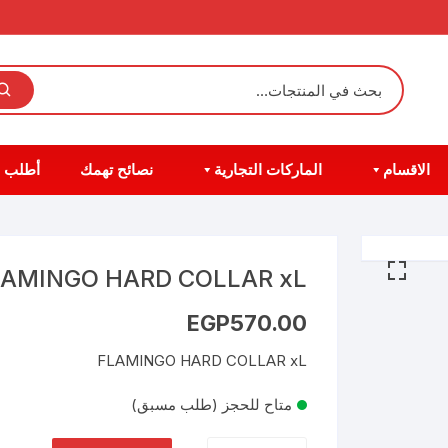
الاقسام
الماركات التجارية
نصائح تهمك
أطلب 
LAMINGO HARD COLLAR xL
EGP
570.00
FLAMINGO HARD COLLAR xL
متاح للحجز (طلب مسبق)
كمية