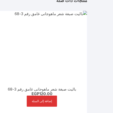
منتجات ذات صلة
باليت صبغة شعر ماهوجانى غامق رقم 3-68
EGP
120.00
إضافة إلى السلة