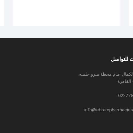
 للتواصل
لكمال امام محطة مترو حلميه
 القاهرة