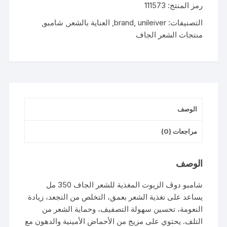
رمز المنتج:
111573
الزيوت
المغذية
التصنيفات:
unileiver
,
brand
,
العناية بالشعر
,
شامبو
,
للشعر
منتجات الشعر الجاف
الجاف
350
مل
الوصف
مراجعات (0)
الوصف
شامبو دوڤ الزيوت المغذية للشعر الجاف 350 مل
يساعد على تغذية الشعر بعمق، التخلص من التجعد، زيادة
النعومة، تحسين سهولة التصفيف، وحماية الشعر من
التلف. يحتوي على مزيج من الأحماض الأمينية والدهون مع