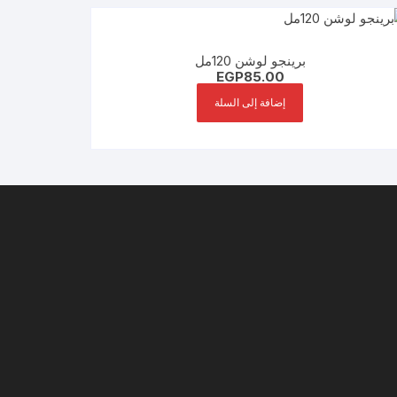
برينجو لوشن 120مل
EGP
85.00
إضافة إلى السلة