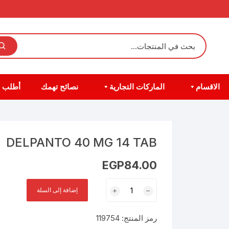
الاقسام
الماركات التجارية
نصائح تهمك
أطلب 
DELPANTO 40 MG 14 TAB
EGP
84.00
كمية
إضافة إلى السلة
DELPANTO
40
رمز المنتج:
119754
MG