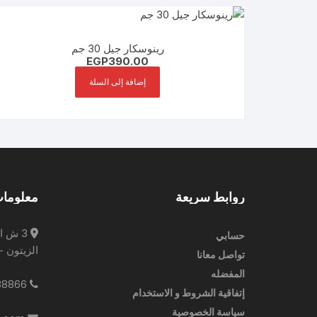
رينوسكار جيل 30 جم
EGP
390.00
إضافة إلى السلة
روابط سريعة
معلومات
3 ش ا
حسابي
الزيتون -
تواصل معانا
المفضله
0227788866
إتفاقية الشروط و الاستخدام
سياسة الخصوصية