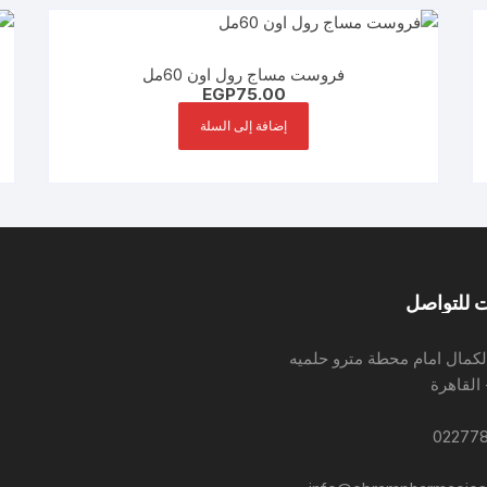
فروست مساج رول اون 60مل
EGP
75.00
إضافة إلى السلة
 للتواصل
لكمال امام محطة مترو حلميه
 القاهرة