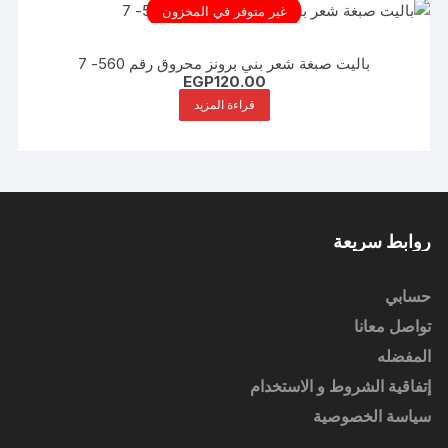
غير متوفر في المخزون
باليت صبغة شعر بني برونز محروق رقم 560- 7
EGP
120.00
قراءة المزيد
روابط سريعة
حسابي
تواصل معانا
المفضله
إتفاقية الشروط و الاستخدام
سياسة الخصوصية