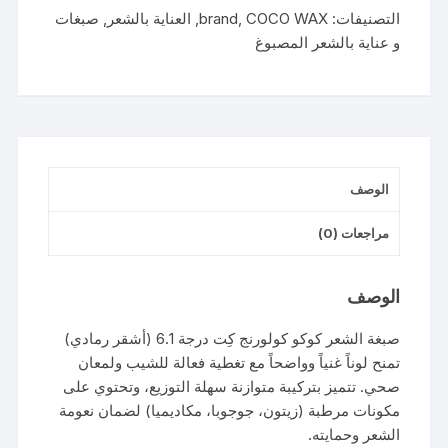
رمادي
التصنيفات:
COCO WAX
,
brand
,
العناية بالشعر
,
صبغات
رقم
و عناية بالشعر المصبوغ
6.1
الوصف
مراجعات (0)
الوصف
صبغة الشعر كوكو كولورنج كِت درجة 6.1 (أشقر رمادي)
تمنح لوناً غنياً وواضحاً مع تغطية فعالة للشيب ولمعان
صحي. تتميز بتركيبة متوازنة سهلة التوزيع، وتحتوي على
مكونات مرطبة (زيتون، جوجوبا، مكاديميا) لضمان نعومة
الشعر وحمايته.