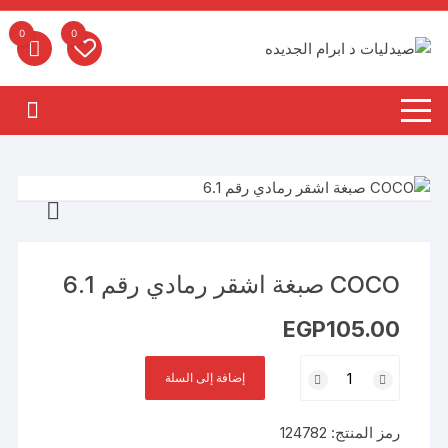
لتجاوز
لى
0
0
لمحتوى
COCO صبغة اشقر رمادي رقم 6.1
EGP
105.00
كمية
إضافة إلى السلة
COCO
صبغة
رمز المنتج:
124782
اشقر