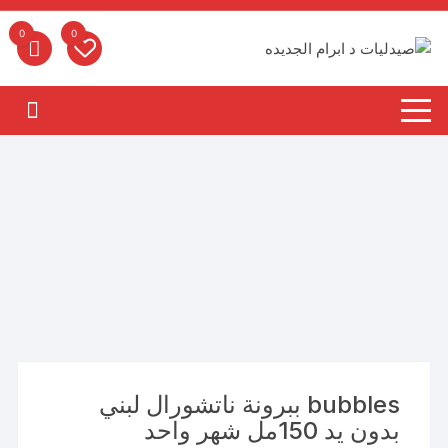
لتجاوز
لى
0
0
لمحتوى
bubbles ببرونة ناتشورال لبني
بدون يد 150مل شهر واحد