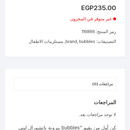
EGP
235.00
غير متوفر في المخزون
رمز المنتج:
116866
التصنيفات:
bubbles
,
brand
,
مستلزمات الاطفال
مراجعات (0)
المراجعات
لا توجد مراجعات بعد.
كن أول من يقيم “bubbles ببرونة ناتشورال لبني