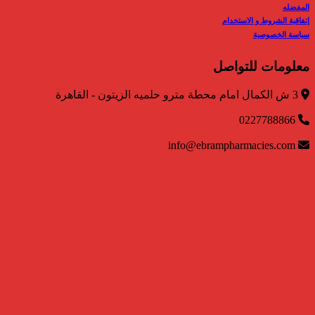
المفضله
إتفاقية الشروط و الاستخدام
سياسة الخصوصية
معلومات للتواصل
3 ش الكمال امام محطة مترو حلميه الزيتون - القاهرة
0227788866
info@ebrampharmacies.com