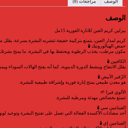
الوصف
مراجعات (0)
الوصف
بيزلين كريم العين للانارة الفورية 15مل
كريم لمدار العين، يتمتع بتركيبة خفيفة تتشربه البشرة بسرعة. يقلل من
حمض الهيالورونيك 🧪
مكون مرطب، يجذب الرطوبة ويحتفظ بها في البشرة، ما يمنح بشرتك ملمسً
الكافيين 🧪
يقلل الانتفاخ وينشط الدورة الدموية، كما أنه يفتح الهالات السوداء ويم
الزّفير الأبيض 🧪
هو معدن طبيعي يمنح إنارة فورية وإشراقة طبيعية للبشرة.
الألوي فيرا 🌱
تتمتع بخصائص مهدئة ومرطبة للبشرة.
الفيتامين سي 🧪
أحد مضادات الأكسدة الفعالة التي تعمل على تفتيح البشرة وتوحيد لونها، 
الفيتامين إي 🧪