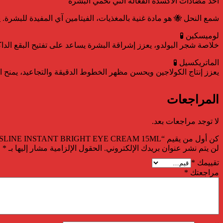
أحد مضادات الأكسدة الفعالة التي تحمي البشرة
شمع النحل 🐝 هو مادة غنية بالمغذيات، الفيتامين آي المفيدة للبشرة
لوميسكين 🧪
خلاصة شجر البولدو، يعزز إشراقة البشرة يساعد على تفتيح البقع الداك
الماتريكسيل 🧪
يعزز إنتاج الكولاجين ويحسن مظهر الخطوط الدقيقة والتجاعيد، يمنح الب
المراجعات
لا توجد مراجعات بعد.
كن أول من يقيم “BEESLINE INSTANT BRIGHT EYE CREAM 15ML”
لن يتم نشر عنوان بريدك الإلكتروني.
الحقول الإلزامية مشار إليها بـ
*
تقييمك
*
مراجعتك
*