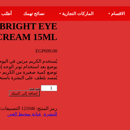
الاقسام
الماركات التجارية
نصائح تهمك
أطلب 
 BRIGHT EYE
CREAM 15ML
EGP
699.00
يُستخدم الكريم مرتين في اليوم
يوضع بعد استخدام تونر الوجه إن
توضع كمية صغيرة من الكريم ح
يُمسد بلطف على البشرة باستخد
كمية
BEESLINE
إضافة إلى السلة
INSTANT
BRIGHT
EYE
رمز المنتج:
121046
التصنيفات:
CREAM
للبشرة
,
عناية بمحيط العين
15ML