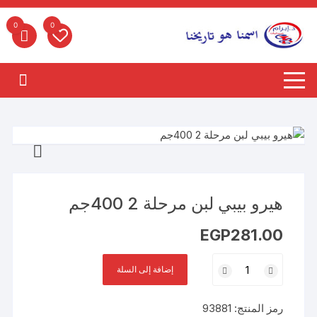
لتجاوز
لى
0
0
لمحتوى
هيرو بيبي لبن مرحلة 2 400جم
EGP
281.00
كمية
إضافة إلى السلة
هيرو
بيبي
رمز المنتج:
93881
لبن