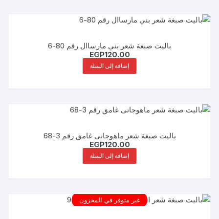
باليت صبغة شعر بني مارساال رقم 80-6
EGP
120.00
إضافة إلى السلة
باليت صبغة شعر ماهوجانى غامق رقم 3-68
EGP
120.00
إضافة إلى السلة
غير متوفر في المخزون