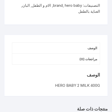
مرحلة
التصنيفات:
hero baby
,
brand
,
الام و الطفل
,
البان
,
2
العناية بالطفل
400جم
الوصف
مراجعات (0)
الوصف
HERO BABY 2 MILK 400G
منتجات ذات صلة