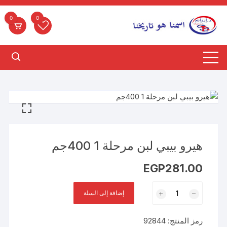
لتجاوز
لى
0
0
لمحتوى
هيرو بيبي لبن مرحلة 1 400جم
EGP
281.00
كمية
إضافة إلى السلة
هيرو
بيبي
رمز المنتج:
92844
لبن