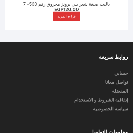
باليت صبغة شعر بني برونز محروق رقم 560- 7
EGP
120.00
قراءة المزيد
روابط سريعة
حسابي
تواصل معانا
المفضله
إتفاقية الشروط و الاستخدام
سياسة الخصوصية
معلومات للتواصل