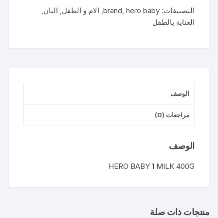
مرحلة
التصنيفات:
hero baby
,
brand
,
الام و الطفل
,
البان
,
1
العناية بالطفل
400جم
الوصف
مراجعات (0)
الوصف
HERO BABY 1 MILK 400G
منتجات ذات صلة