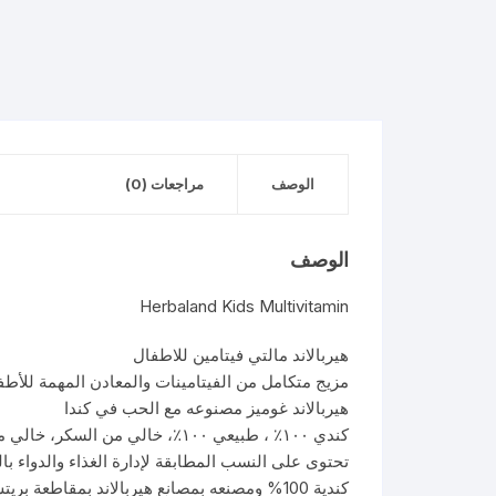
الوصف
مراجعات (0)
الوصف
Herbaland Kids Multivitamin
هيربالاند مالتي فيتامين للاطفال
مزيج متكامل من الفيتامينات والمعادن المهمة للأطفا
هيربالاند غوميز مصنوعه مع الحب في كندا
كندي ١٠٠٪؜ ، طبيعي ١٠٠٪؜، خالي من السكر، خالي من المواد الصناعية، نباتي، خالي من الجلوتين
تحتوى على النسب المطابقة لإدارة الغذاء والدواء بال
كندية 100% ومصنعه بمصانع هيربالاند بمقاطعة بريتش كولومبيا بكندا