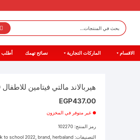
الاقسام
الماركات التجارية
نصائح تهمك
أطلب 
هيربالاند مالتي فيتامين للاطفال 60 قطعه
EGP
437.00
غير متوفر في المخزون
رمز المنتج:
102270
التصنيفات:
herbaland
,
brand
,
k to school 2022