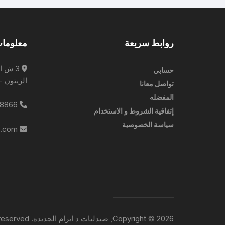
روابط سريعة
معلومات
3 ش ا
حسابي
الزيتون -
تواصل معانا
المفضله
0227788866
إتفاقية الشروط و الاستخدام
سياسة الخصوصية
info@ebrampharmacies.com
Copyright © 2026, صيدليات د ابرام الجديده. All rights reserved.