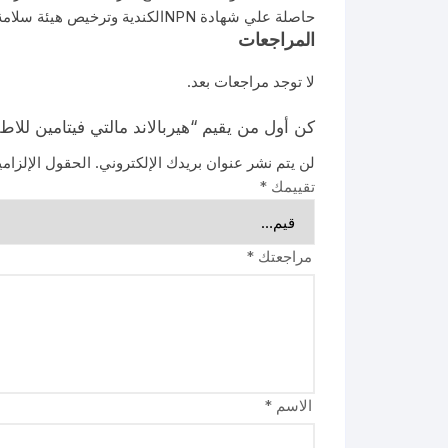
حاصلة علي شهادة NPNالكندية وترخيص هيئة سلامة الغذاء المصرية ووزارة الصحة المصرية
المراجعات
لا توجد مراجعات بعد.
كن أول من يقيم “هيربالاند مالتي فيتامين للاطفال 60 ق
لن يتم نشر عنوان بريدك الإلكتروني.
الحقول الإلزامي
تقييمك
*
مراجعتك
*
الاسم
*