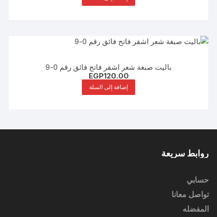
باليت صبغة شعر اشقر فاتح فائق رقم 0-9
EGP
120.00
إضافة إلى السلة
روابط سريعة
حسابي
تواصل معانا
المفضله