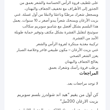
على تلطيف فروة الرأس الحساسة والشعر بعمق من
الجذور إلى الأطراف مع تخفيف الجفاف والبهتان،
ويسجعل شعرك مرطبًا وناعمًا ولامعًا من أول غسلة. غني
بزيت الأرغان ويمنحك شعراً يبدو أصغر بـ 10 سنوات. يعمل
هذا البلسم بشكل أفضل مع شامبو سوبريم سكالب
سوثينج لتقليل القشرة بشكل مكثف وتوفير حماية طويلة
الأمد من القشرة.
تركيبة مغذية مبتكرة لفروة الرأس والشعر
غني بزيت الأرغان – مكون طبيعي فاخر وخلاصة الصبار
يعزز الشعر الصحي
يعالج الجفاف والبهتان
يرطب فروة رأسك وشعرك بعمق
المراجعات
لا توجد مراجعات بعد.
كن أول من يقيم “هيد اند شولدرز بلسم سوبريم
بزيت الارغان 200مل”
لن يتم نشر عنوان بريدك الإلكتروني.
الحقول الإلزامية