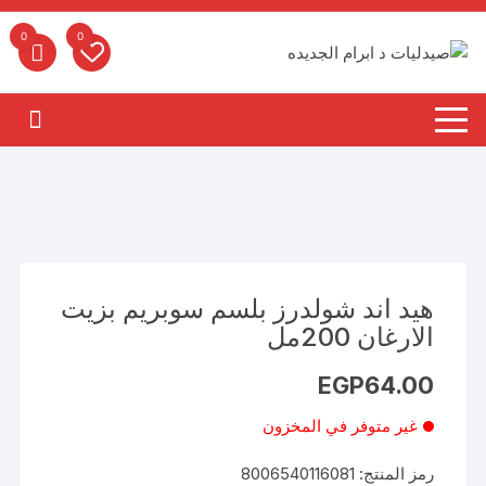
لتجاوز
لى
0
0
لمحتوى
هيد اند شولدرز بلسم سوبريم بزيت
الارغان 200مل
EGP
64.00
غير متوفر في المخزون
رمز المنتج:
8006540116081