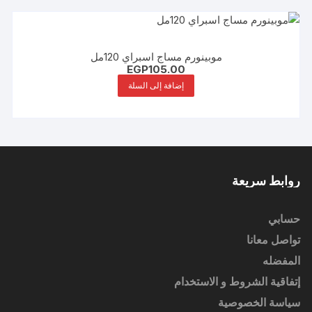
موبينورم مساج اسبراي 120مل
EGP
105.00
إضافة إلى السلة
روابط سريعة
حسابي
تواصل معانا
المفضله
إتفاقية الشروط و الاستخدام
سياسة الخصوصية