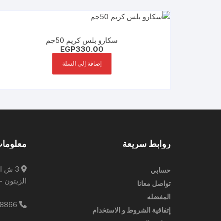
سكارو بلس كريم 50جم
EGP
330.00
إضافة إلى السلة
روابط سريعة
معلومات
3 ش ا
حسابي
الزيتون -
تواصل معانا
المفضله
0227788866
إتفاقية الشروط و الاستخدام