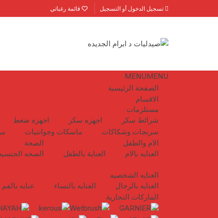
لتجاوز
تسجيل الدخول أو التسجيل
قائمة رغباتي
لى
لمحتوى
MENU
MENU
الصفحة الرئيسية
الاقسام
مستلزمات
شرائط سكر
اجهزه سكر
اجهزه ضغط
سرنجات وشكاكات
ماسكات وجوانتيات
مو
الام والطفل
الصحة
العنايه بالام
العناية بالطفل
الصحه الجنسيه
العنايه الشخصيه
العنايه بالرجال
العنايه بالنساء
عنايه بالفم
الماركات التجارية