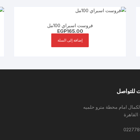
فروست اسبراي 100مل
EGP
165.00
إضافة إلى السلة
 للتواصل
لكمال امام محطة مترو حلميه
 القاهرة