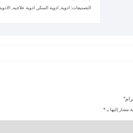
850
التصنيفات:
ادوية
,
ادوية السكر
,
ادوية علاجيه
,
الادوية
ميلليجرام
ة مشار إليها بـ
*