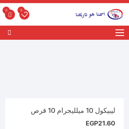
لتجاوز
لى
0
0
لمحتوى
ليبيكول 10 ميلليجرام 10 قرص
EGP
21.60