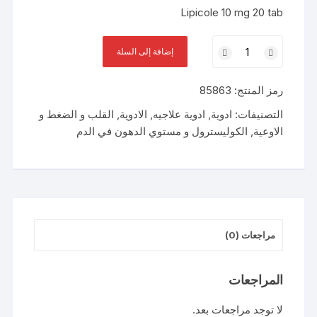
Lipicole 10 mg 20 tab
كمية
إضافة إلى السلة
ليبيكول
10
رمز المنتج:
85863
ميلليجرام
10
التصنيفات:
ادوية
,
ادوية علاجيه
,
الادوية
,
القلب و الضغط و
قرص
الاوعية
,
الكوليسترول و مستوي الدهون في الدم
مراجعات (0)
المراجعات
لا توجد مراجعات بعد.