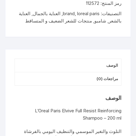
رمز المنتج:
112572
شامبو
ضد
التصنيفات:
loreal paris
,
brand
,
العناية بالجمال
,
العناية
تساقط
بالشعر
,
شامبو
,
منتجات للشعر الضعيف و المتساقط
الشعر
200
مل
الوصف
مراجعات (0)
الوصف
L’Oreal Paris Elvive Full Resist Reinforcing
Shampoo – 200 ml
التلوث والتغير الموسمي والتنظيف اليومي بالفرشاة