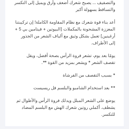
والتصفيف … يصبح شعرك أضعف وأرق ويميل إلى التكسر
والتساقط بسهولة أكبر
أعد بناء قوة شعرك مع نظام المقاومة الكاملة! إن تركيبتنا
المعززة المشحونة بالمكملات [البيوتين + فيتامين بي 5 +
أرغينين] تعمل بشكل وثيق مع ألياف الشعر من الجذور
إلى الأطراف.
يومًا بعد يوم، تشعر فروة الرأس بصحة أفضل، ويقل
تقصف الشعر * ويشعر بمزيد من القوة **.
* بسبب التقصف من الفرشاة
** بعد استخدام الشامبو والبلسم فل ريسيست
يوضع على الشعر المبلل ويدلك فروة الرأس والأطوال ثم
يشطف. أكملي روتين شعرك الهش مع البلسم المضاد
للتكسر.