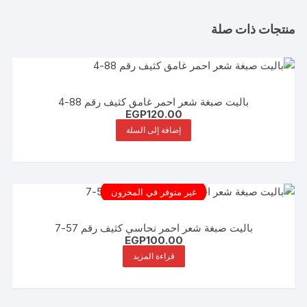
منتجات ذات صلة
باليت صبغة شعر احمر غامق كثيف رقم 88-4
EGP
120.00
إضافة إلى السلة
غير متوفر في المخزون
باليت صبغة شعر احمر نحاسي كثيف رقم 57-7
EGP
100.00
قراءة المزيد