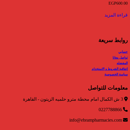
EGP
600.00
قراءة المزيد
روابط سريعة
حسابي
تواصل معانا
المفضله
إتفاقية الشروط و الاستخدام
سياسة الخصوصية
معلومات للتواصل
3 ش الكمال امام محطة مترو حلميه الزيتون - القاهرة
0227788866
info@ebrampharmacies.com