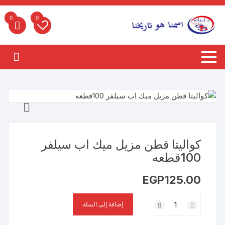
لتجاوز
لى
0
0
لمحتوى
كواليتا قطن مزيل ميك اب سيلفر
100قطعه
EGP
125.00
كمية
إضافة إلى السلة
كواليتا
قطن