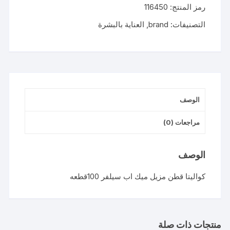
رمز المنتج:
116450
مزيل
ميك
التصنيفات:
brand
,
العناية بالبشرة
اب
سيلفر
100قطعه
الوصف
مراجعات (0)
الوصف
كواليتا قطن مزيل ميك اب سيلفر 100قطعه
منتجات ذات صلة