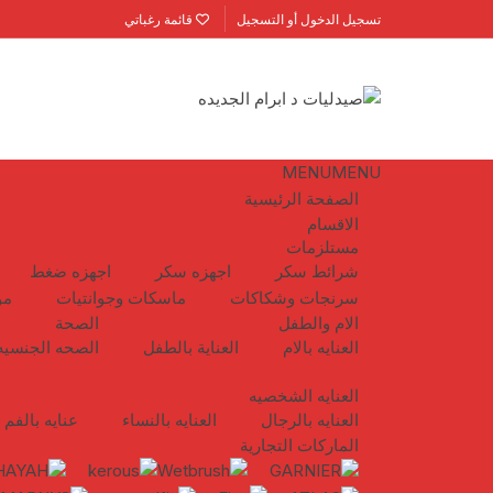
لتجاوز
تسجيل الدخول أو التسجيل
قائمة رغباتي
لى
لمحتوى
MENU
MENU
الصفحة الرئيسية
الاقسام
مستلزمات
شرائط سكر
اجهزه سكر
اجهزه ضغط
سرنجات وشكاكات
ماسكات وجوانتيات
مو
الام والطفل
الصحة
العنايه بالام
العناية بالطفل
الصحه الجنسيه
العنايه الشخصيه
العنايه بالرجال
العنايه بالنساء
عنايه بالفم
الماركات التجارية