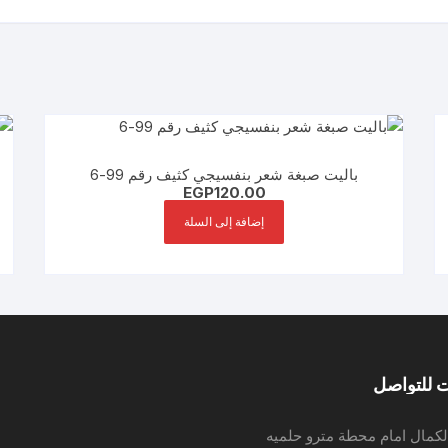
باليت صبغة شعر بنفسيجي كثيف رقم 99-6
EGP
120.00
إضافة إلى السلة
 للتواصل
لكمال امام محطة مترو حلميه