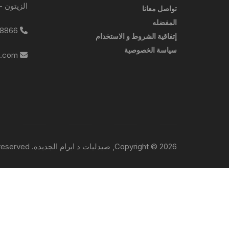
الزيتون -
تواصل معانا
المفضله
0227788866
إتفاقية الشروط و الاستخدام
سياسة الخصوصية
info@ebrampharmacies.com
Copyright © 2026, صيدليات د ابرام الجديده. All rights reserved.