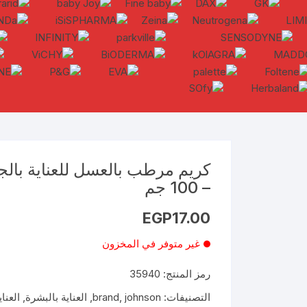
كريم مرطب بالعسل للعناية بال
– 100 جم
EGP
17.00
غير متوفر في المخزون
رمز المنتج:
35940
التصنيفات:
johnson
,
brand
,
العناية بالبشرة
,
العنا