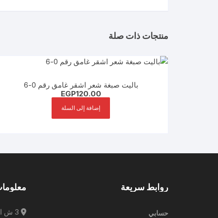
منتجات ذات صلة
باليت صبغة شعر اشقر غامق رقم 0-6
EGP
120.00
إضافة إلى السلة
روابط سريعة
معلومات
3 ش ا
حسابي