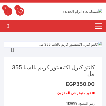
لتجاوز
لى
0
0
لمحتوى
كانتو كيرل اكتيفيتور كريم بالشيا 355
مل
EGP
350.00
غير متوفر في المخزون
رمز المنتج:
113899