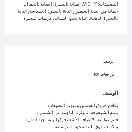
التصنيفات:
VICHY
,
العناية بالبشرة
,
العناية بالجمال
,
سوليال
حماية من اشعة الشمس
,
عناية بالبشرة الحساسة
,
عناية
اس
بالبشرة الدهنية
,
عناية بحب الشباب
,
كريمات للبشرة
بي
اف
50+
فلويد
ملمس
جاف
الوصف
50مل
مراجعات (0)
الوصف
يكافح حروق الشمس وعيوب التصبغات
يمنع الشيخوخة المبكرة الناجمة عن الشمس.
فلترة واسعة لأطياف الأشعة فوق البنفسجية الطويلة
والأشعة فوق البنفسجية المتوسطة