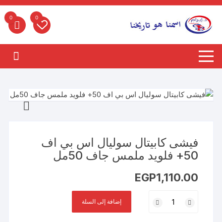
لتجاوز
لى
0
0
لمحتوى
فيشى كابيتال سوليال اس بي اف
50+ فلويد ملمس جاف 50مل
EGP
1,110.00
كمية
إضافة إلى السلة
فيشى
كابيتال