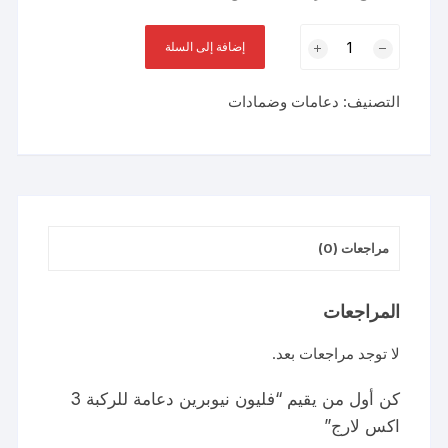
كمية
إضافة إلى السلة
فليون
نيوبرين
التصنيف:
دعامات وضمادات
دعامة
للركبة
3
اكس
لارج
مراجعات (0)
المراجعات
لا توجد مراجعات بعد.
كن أول من يقيم “فليون نيوبرين دعامة للركبة 3
اكس لارج”