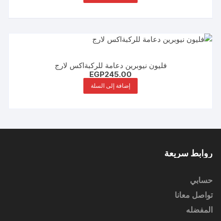
فليون نيوبرين دعامة للركبةاكس لارج
EGP
245.00
إضافة إلى السلة
روابط سريعة
حسابي
تواصل معانا
المفضله