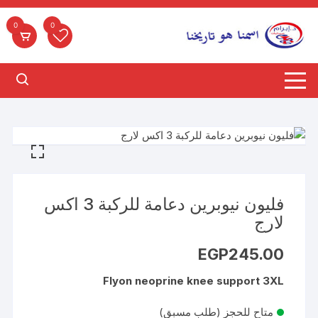
لتجاوز
لى
0
0
لمحتوى
فليون نيوبرين دعامة للركبة 3 اكس
لارج
EGP
245.00
Flyon neoprine knee support 3XL
متاح للحجز (طلب مسبق)