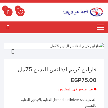
لتجاوز
لى
0
0
لمحتوى
فازلين كريم ادفانس لليدين 75مل
EGP
75.00
غير متوفر في المخزون
التصنيفات:
unileiver
,
brand
,
العناية بالايدي
,
العناية
بالجسم