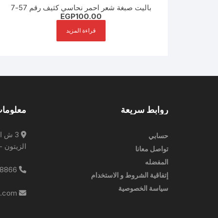
باليت صبغة شعر احمر نحاسي كثيف رقم 57-7
EGP
100.00
قراءة المزيد
روابط سريعة
معلومات
3 ش ا
حسابي
الزيتون -
تواصل معانا
المفضله
0227788866
إتفاقية الشروط و الاستخدام
سياسة الخصوصية
info@ebrampharmacies.com