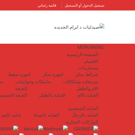
لتجاوز
تسجيل الدخول أو التسجيل
قائمة رغباتي
لى
لمحتوى
MENU
MENU
الصفحة الرئيسية
الاقسام
مستلزمات
شرائط سكر
اجهزه سكر
اجهزه ضغط
سرنجات وشكاكات
ماسكات وجوانتيات
مو
الام والطفل
الصحة
العنايه بالام
العناية بالطفل
الصحه الجنسيه
العنايه الشخصيه
العنايه بالرجال
العنايه بالنساء
عنايه بالفم
الماركات التجارية