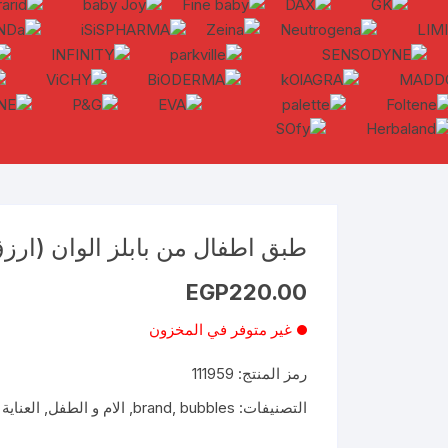
طبق اطفال من بابلز الوان (ارزق
EGP
220.00
غير متوفر في المخزون
رمز المنتج:
111959
التصنيفات:
bubbles
,
brand
,
الام و الطفل
,
العناية