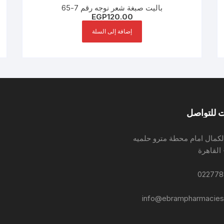
باليت صبغة شعر نوجه رقم 7-65
EGP
120.00
إضافة إلى السلة
 للتواصل
لكمال امام محطة مترو حلميه
 القاهرة