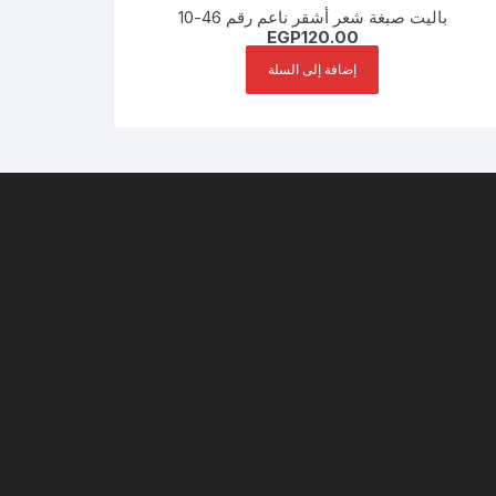
باليت صبغة شعر أشقر ناعم رقم 46-10
EGP
120.00
إضافة إلى السلة