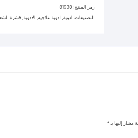
شامبو
رمز المنتج:
81938
125
مل
التصنيفات:
ادوية
,
ادوية علاجيه
,
الادوية
,
قشرة الشع
ة مشار إليها بـ
*