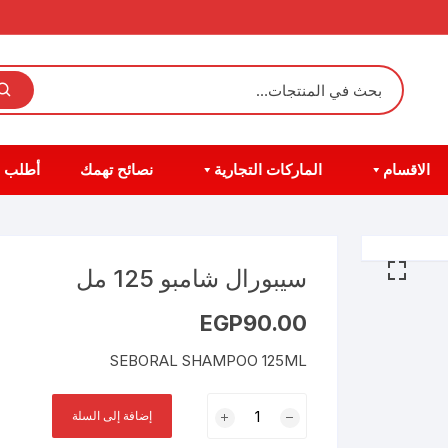
الاقسام
الماركات التجارية
نصائح تهمك
أطلب 
سيبورال شامبو 125 مل
EGP
90.00
SEBORAL SHAMPOO 125ML
كمية
إضافة إلى السلة
سيبورال