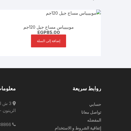
موبييياس مساج جيل 120جم
EGP
85.00
إضافة إلى السلة
روابط سريعة
معلومات
3 ش ا
حسابي
الزيتون -
تواصل معانا
المفضله
0227788866
إتفاقية الشروط و الاستخدام