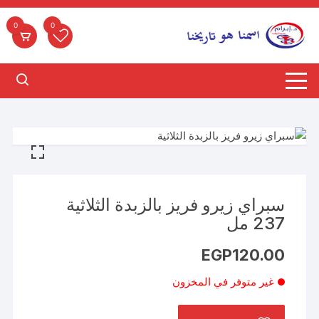
لتجاوز
لى
0
0
لمحتوى
سبراي زيرو فريز بالزبدة الثلاثية
237 مل
EGP
120.00
غير متوفر في المخزون