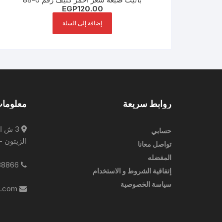
EGP
120.00
إضافة إلى السلة
روابط سريعة
معلومات
3 ش ا
حسابي
الزيتون -
تواصل معانا
المفضله
0227788866
إتفاقية الشروط و الاستخدام
سياسة الخصوصية
info@ebrampharmacies.com