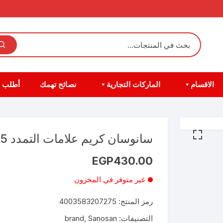
الاقسام
الماركات التجارية
نصائح تهمك
أطلب 
سانوسان كريم علامات التمدد 75مل
EGP
430.00
غير متوفر في المخزون
رمز المنتج:
4003583207275
التصنيفات:
Sanosan
,
brand