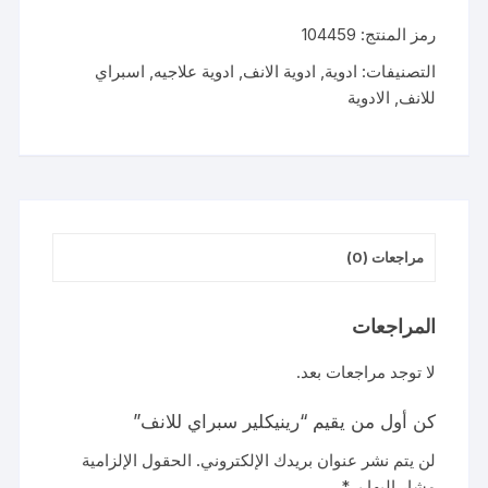
سبراي
رمز المنتج:
104459
للانف
التصنيفات:
ادوية
,
ادوية الانف
,
ادوية علاجيه
,
اسبراي
للانف
,
الادوية
مراجعات (0)
المراجعات
لا توجد مراجعات بعد.
كن أول من يقيم “رينيكلير سبراي للانف”
لن يتم نشر عنوان بريدك الإلكتروني.
الحقول الإلزامية
مشار إليها بـ
*