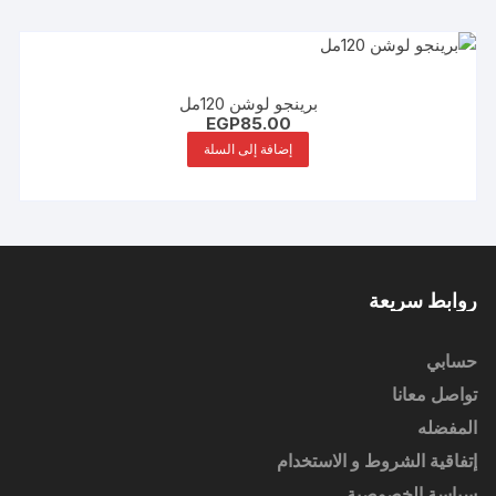
برينجو لوشن 120مل
EGP
85.00
إضافة إلى السلة
روابط سريعة
حسابي
تواصل معانا
المفضله
إتفاقية الشروط و الاستخدام
سياسة الخصوصية