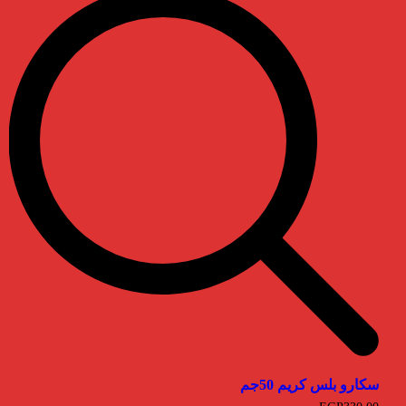
سكارو بلس كريم 50جم