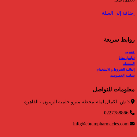
EGP
165.00
إضافة إلى السلة
روابط سريعة
حسابي
تواصل معانا
المفضله
إتفاقية الشروط و الاستخدام
سياسة الخصوصية
معلومات للتواصل
3 ش الكمال امام محطة مترو حلميه الزيتون - القاهرة
0227788866
info@ebrampharmacies.com