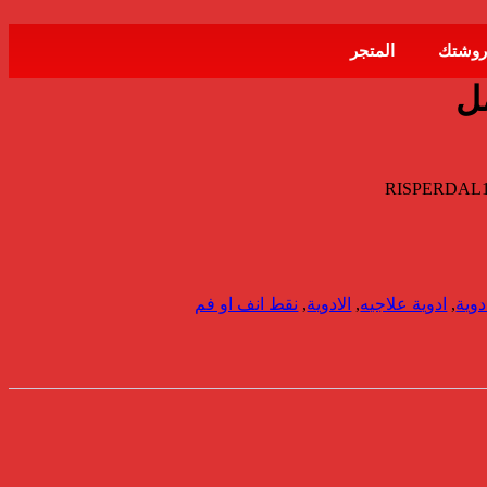
روشتك
المتجر
RISPERDAL1
دوية
,
ادوية علاجيه
,
الادوية
,
نقط انف او فم