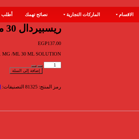
الاقسام
الماركات التجارية
نصائح تهمك
أطلب 
ريسبيردال 30 مل
EGP
137.00
 MG /ML 30 ML SOLUTION
كمية
ريسبيردال
إضافة إلى السلة
30
مل
رمز المنتج:
81325
التصنيفات:
ا