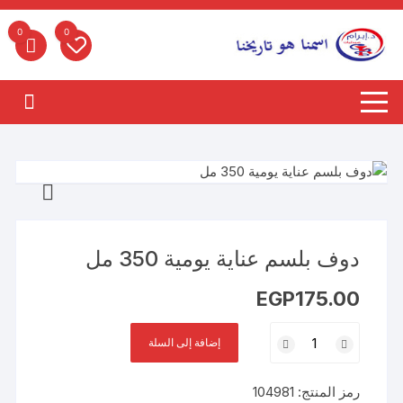
لتجاوز
لى
0
0
لمحتوى
دوف بلسم عناية يومية 350 مل
EGP
175.00
كمية
إضافة إلى السلة
دوف
بلسم
رمز المنتج:
104981
عناية