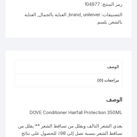
رمز المنتج:
104977
ضد
تساقط
التصنيفات:
unileiver
,
brand
,
العناية بالجمال
,
العناية
الشعر
بالشعر
,
بلسم
350
مل
الوصف
مراجعات (0)
الوصف
DOVE Conditioner Hairfall Protection 350ML
يغذي الشعر التالف ويقلل من تساقط الشعر ** يقلل من
تساقط الشعر بنسبة تصل إلى 98٪ للحصول على نتائج