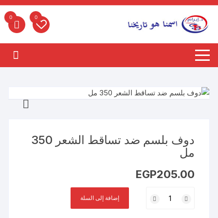
لتجاوز
لى
0
0
لمحتوى
دوف بلسم ضد تساقط الشعر 350
مل
EGP
205.00
كمية
إضافة إلى السلة
دوف
بلسم